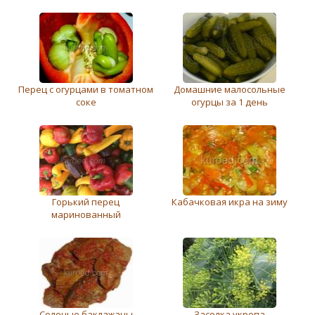
Перец c огурцами в томатном
Домашние малосольные
соке
огурцы за 1 день
Горький перец
Кабачковая икра на зиму
маринованный
Соленые баклажаны
Засолка укропа