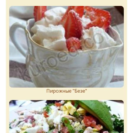
Пирожныe "Бeзe"