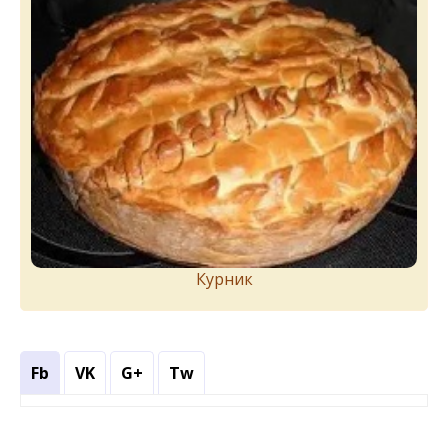
Курник
Fb
VK
G+
Tw