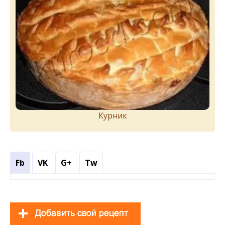
Курник
Fb
VK
G+
Tw