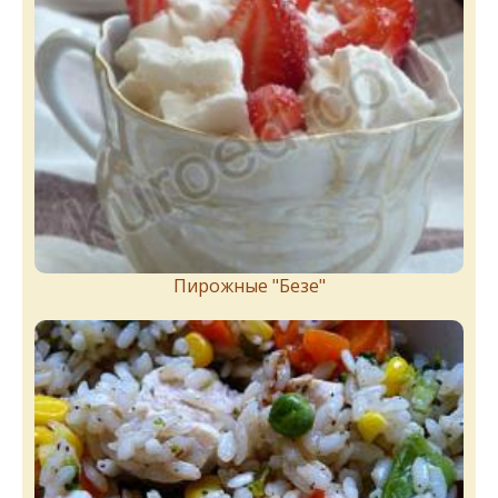
Пирожныe "Бeзe"