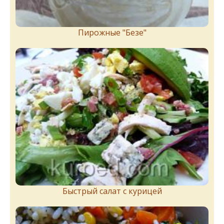
Пирожныe "Бeзe"
Быстрый салат с курицей