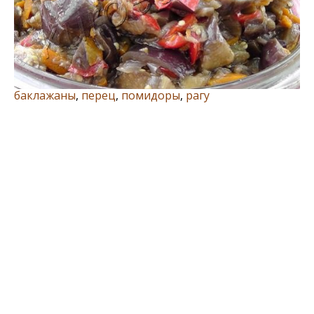
баклажаны
,
перец
,
помидоры
,
рагу