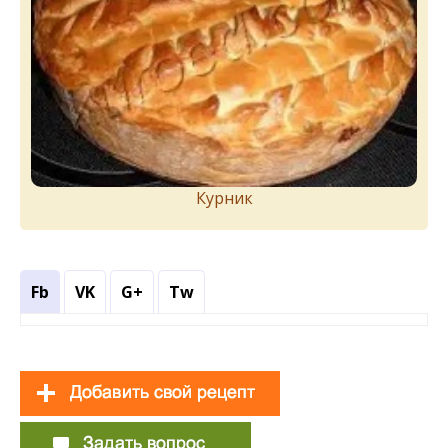
Курник
Fb
VK
G+
Tw