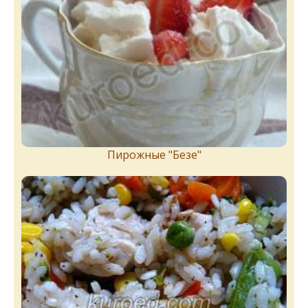
Пирожныe "Бeзe"