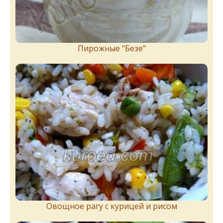
Пирожныe "Бeзe"
Овощное рагу с курицей и рисом