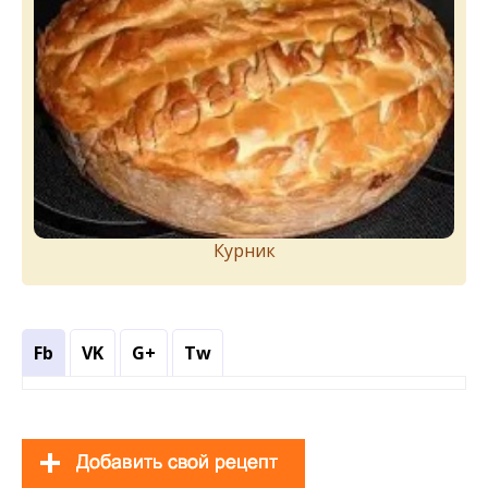
Курник
Fb
VK
G+
Tw