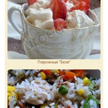
Пирожныe "Бeзe"