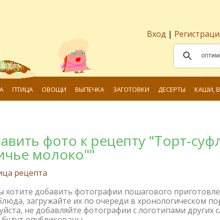
Вход
|
Регистраци
А
ПТИЦА
ОВОЩИ
ВЫПЕЧКА
ЗАГОТОВКИ
ДЕСЕРТЫ
КАШИ, 
авить фото к рецепту "Торт-суф
ичье молоко""
ица рецепта
вы хотите добавить фотографии пошагового приготовл
блюда, загружайте их по очереди в хронологическом по
йста, не добавляйте фотографии с логотипами других с
 будут опубликованы.