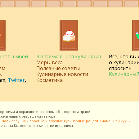
ецепты моей
Экстремальная кулинария
Все, что вы
Меры веса
о кулинарии
ям
Полезные советы
спросить:
ь
Кулинарные новости
Кулинарный
am
,
Twitter
,
Косметика
торскими и охраняются законом об авторском праве.
можны лишь с разрешения
автора
 моей бабушки - простые и вкусные кулинарные рецепты домашней кухни
.
ие сайта
Kuroed.com
в качестве источника.