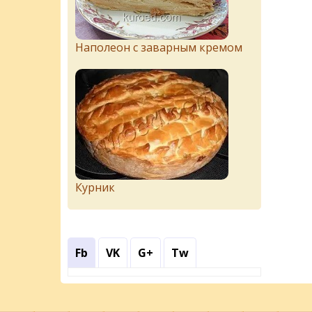
Наполеон с заварным кремом
Курник
Fb
VK
G+
Tw