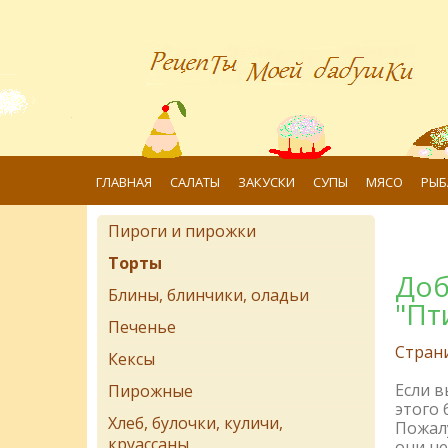
ГЛАВНАЯ
САЛАТЫ
ЗАКУСКИ
СУПЫ
МЯСО
РЫБ
Пироги и пирожки
Торты
Доб
Блины, блинчики, оладьи
"Пт
Печенье
Стран
Кексы
Если 
Пирожные
этого 
Хлеб, булочки, куличи,
Пожалу
круассаны
они не