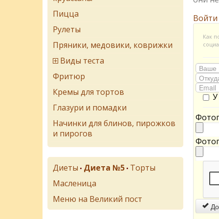
Пицца
Войти
Рулеты
Как п
Пряники, медовики, коврижки
социа
Виды теста
Фритюр
Кремы для тортов
У
Глазури и помадки
Фотог
Начинки для блинов, пирожков
и пирогов
Фотог
Диеты
Диета №5
Торты
•
•
Масленица
Меню на Великий пост
До