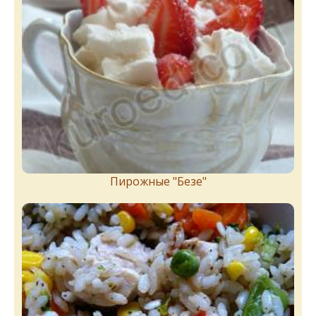
Пирожныe "Бeзe"