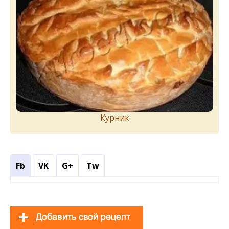
Курник
Fb
VK
G+
Tw