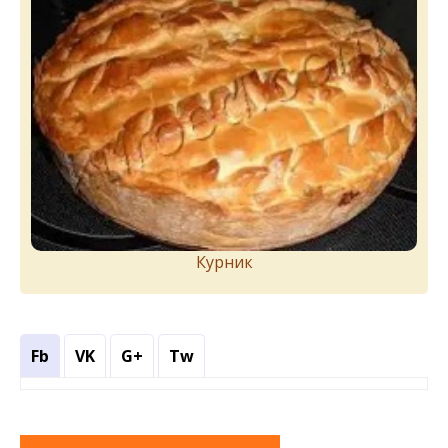
Курник
Fb
VK
G+
Tw