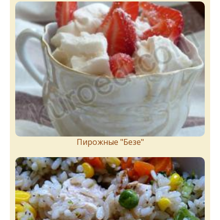
Пирожныe "Бeзe"