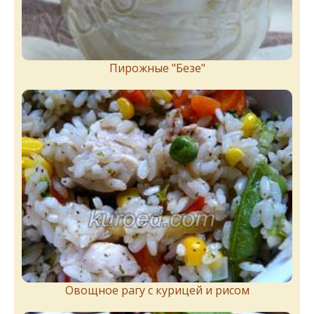
Пирожныe "Бeзe"
Овощное рагу с курицей и рисом