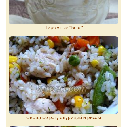
Пирожныe "Бeзe"
Овощное рагу с курицей и рисом