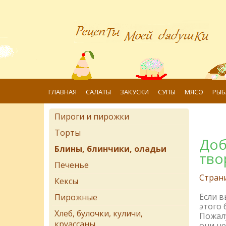
ГЛАВНАЯ
САЛАТЫ
ЗАКУСКИ
СУПЫ
МЯСО
РЫБ
Пироги и пирожки
Торты
Доб
Блины, блинчики, оладьи
тво
Печенье
Стран
Кексы
Если 
Пирожные
этого 
Хлеб, булочки, куличи,
Пожалу
круассаны
они не