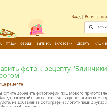
Вход
|
Регистраци
А
ПТИЦА
ОВОЩИ
ВЫПЕЧКА
ЗАГОТОВКИ
ДЕСЕРТЫ
КАШИ, 
авить фото к рецепту "Блинчики
рогом"
ица рецепта
вы хотите добавить фотографии пошагового приготовл
блюда, загружайте их по очереди в хронологическом по
йста, не добавляйте фотографии с логотипами других с
 будут опубликованы.