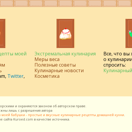
ецепты моей
Экстремальная кулинария
Все, что вы
Меры веса
о кулинарии
ям
Полезные советы
спросить:
ь
Кулинарные новости
Кулинарный
am
,
Twitter
,
Косметика
торскими и охраняются законом об авторском праве.
можны лишь с разрешения
автора
 моей бабушки - простые и вкусные кулинарные рецепты домашней кухни
.
ие сайта
Kuroed.com
в качестве источника.