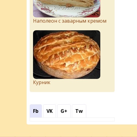
Наполеон с заварным кремом
Курник
Fb
VK
G+
Tw