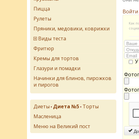
Пицца
Войти
Рулеты
Как п
Пряники, медовики, коврижки
социа
Виды теста
Фритюр
Кремы для тортов
У
Глазури и помадки
Фотог
Начинки для блинов, пирожков
и пирогов
Фотог
Диеты
Диета №5
Торты
•
•
Масленица
Меню на Великий пост
До