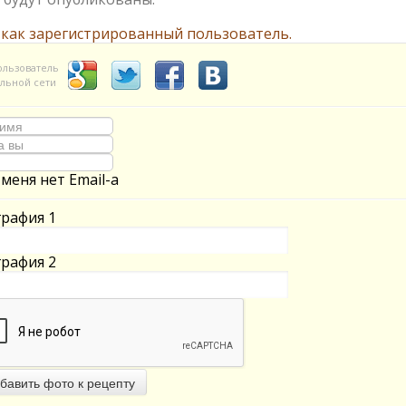
 как зарегистрированный пользователь.
ользователь
льной сети
 меня нет Email-а
рафия 1
рафия 2
бавить фото к рецепту