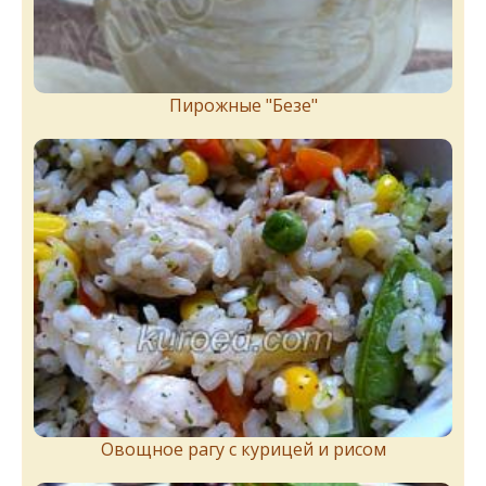
Пирожныe "Бeзe"
Овощное рагу с курицей и рисом