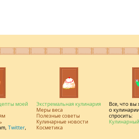
ецепты моей
Экстремальная кулинария
Все, что вы
Меры веса
о кулинарии
ям
Полезные советы
спросить:
ь
Кулинарные новости
Кулинарный
am
,
Twitter
,
Косметика