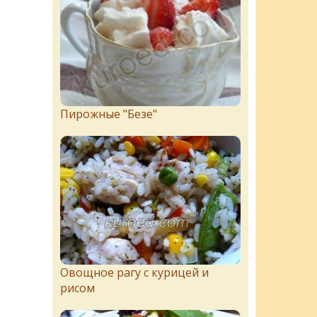
Пирожныe "Бeзe"
Овощное рагу с курицей и
рисом