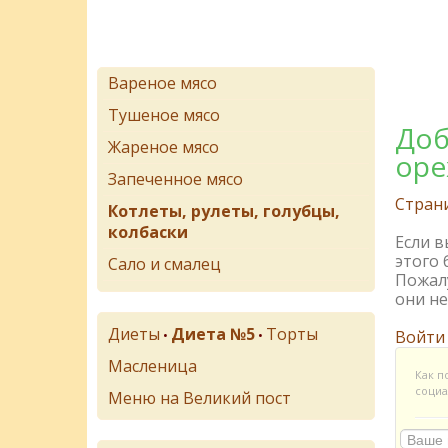
Вареное мясо
Тушеное мясо
Доб
Жареное мясо
оре
Запеченное мясо
Стран
Котлеты, рулеты, голубцы,
колбаски
Если 
этого 
Сало и смалец
Пожалу
они не
Диеты
Диета №5
Торты
•
•
Войти
Масленица
Как п
социа
Меню на Великий пост