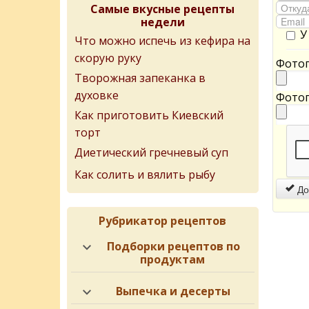
Самые вкусные рецепты
недели
У
Что можно испечь из кефира на
скорую руку
Фотог
Творожная запеканка в
духовке
Фотог
Как приготовить Киевский
торт
Диетический гречневый суп
Как солить и вялить рыбу
До
Рубрикатор рецептов
Подборки рецептов по
продуктам
Выпечка и десерты