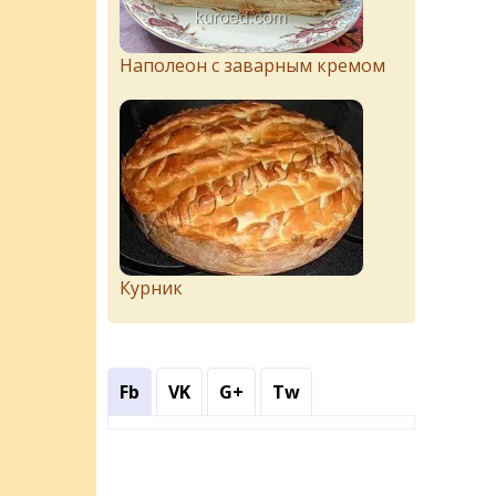
Наполеон с заварным кремом
Курник
Fb
VK
G+
Tw