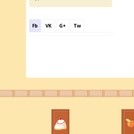
Fb
VK
G+
Tw