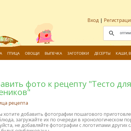
Вход
|
Регистраци
А
ПТИЦА
ОВОЩИ
ВЫПЕЧКА
ЗАГОТОВКИ
ДЕСЕРТЫ
КАШИ, 
авить фото к рецепту "Тесто дл
еников"
ица рецепта
вы хотите добавить фотографии пошагового приготовл
блюда, загружайте их по очереди в хронологическом по
йста, не добавляйте фотографии с логотипами других с
 будут опубликованы.