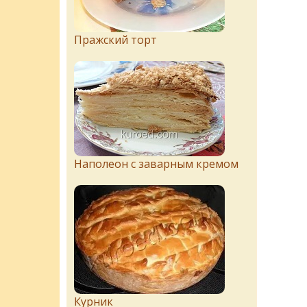
Пражский торт
Наполеон с заварным кремом
Курник