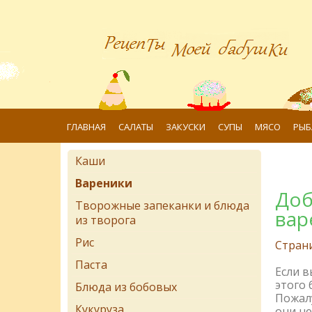
ГЛАВНАЯ
САЛАТЫ
ЗАКУСКИ
СУПЫ
МЯСО
РЫБ
Каши
Вареники
Доб
Творожные запеканки и блюда
вар
из творога
Рис
Стран
Паста
Если 
этого 
Блюда из бобовых
Пожалу
Кукуруза
они не