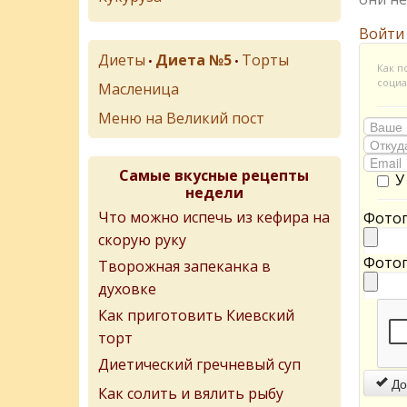
Войти
Диеты
Диета №5
Торты
•
•
Как п
социа
Масленица
Меню на Великий пост
Самые вкусные рецепты
У
недели
Что можно испечь из кефира на
Фотог
скорую руку
Фотог
Творожная запеканка в
духовке
Как приготовить Киевский
торт
Диетический гречневый суп
До
Как солить и вялить рыбу