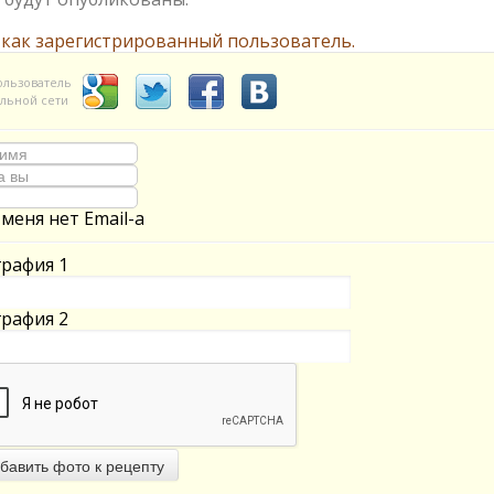
 как зарегистрированный пользователь.
ользователь
льной сети
 меня нет Email-а
рафия 1
рафия 2
бавить фото к рецепту