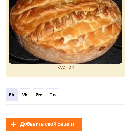
Курник
Fb
VK
G+
Tw