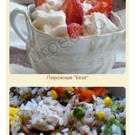
Пирожныe "Бeзe"