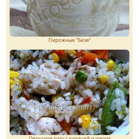
Пирожныe "Бeзe"
Овощное рагу с курицей и рисом