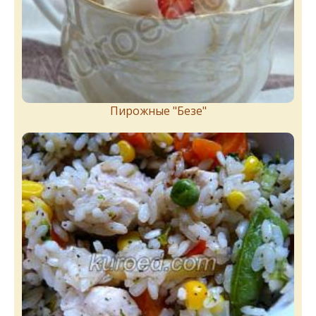
Пирожныe "Бeзe"