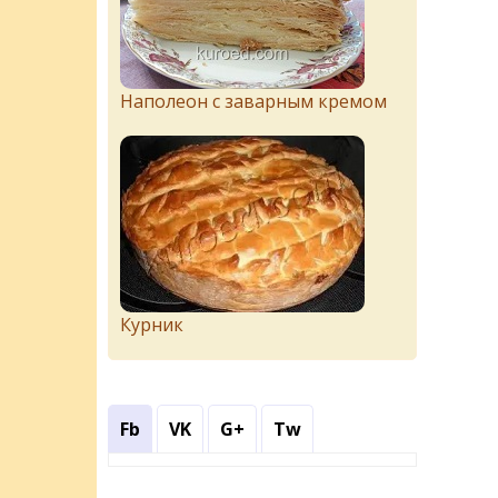
Наполеон с заварным кремом
Курник
Fb
VK
G+
Tw