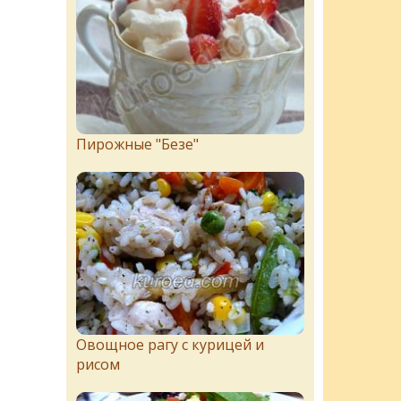
Пирожныe "Бeзe"
Овощное рагу с курицей и
рисом