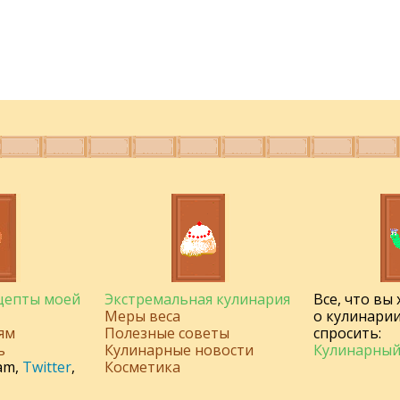
ецепты моей
Экстремальная кулинария
Все, что вы
Меры веса
о кулинарии
ям
Полезные советы
спросить:
ь
Кулинарные новости
Кулинарный
am
,
Twitter
,
Косметика