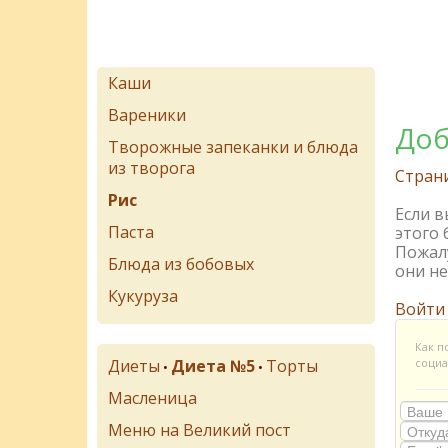
Каши
Вареники
Доб
Творожные запеканки и блюда
из творога
Стран
Рис
Если 
Паста
этого 
Пожалу
Блюда из бобовых
они не
Кукуруза
Войти
Как п
Диеты
Диета №5
Торты
социа
•
•
Масленица
Меню на Великий пост