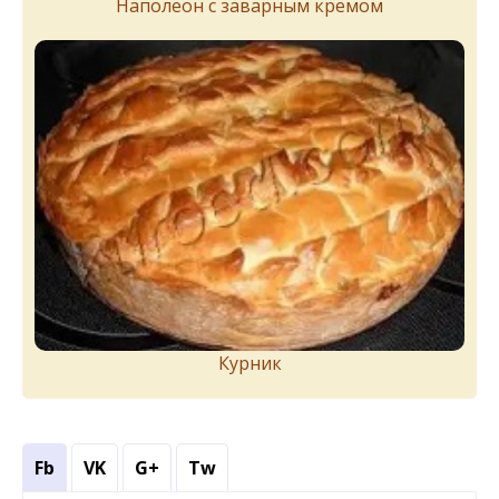
Наполеон с заварным кремом
Курник
Fb
VK
G+
Tw