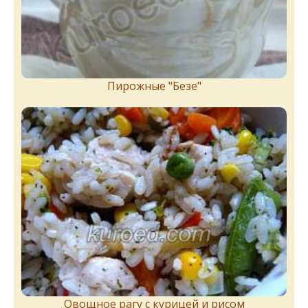
Пирожныe "Бeзe"
Овощное рагу с курицей и рисом