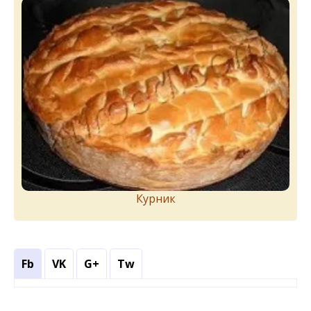
Курник
Fb
VK
G+
Tw