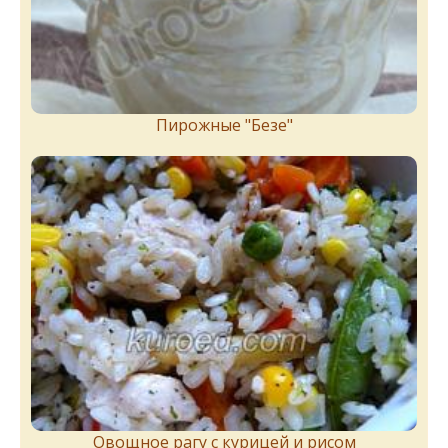
Пирожныe "Бeзe"
Овощное рагу с курицей и рисом