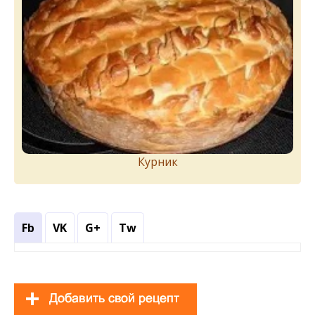
Курник
Fb
VK
G+
Tw