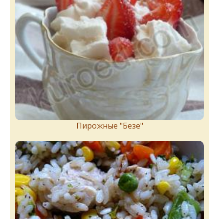
Пирожныe "Бeзe"