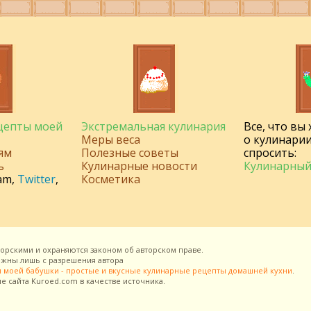
ецепты моей
Экстремальная кулинария
Все, что вы
Меры веса
о кулинарии
ям
Полезные советы
спросить:
ь
Кулинарные новости
Кулинарный
am
,
Twitter
,
Косметика
торскими и охраняются законом об авторском праве.
можны лишь с разрешения
автора
 моей бабушки - простые и вкусные кулинарные рецепты домашней кухни
.
ие сайта
Kuroed.com
в качестве источника.