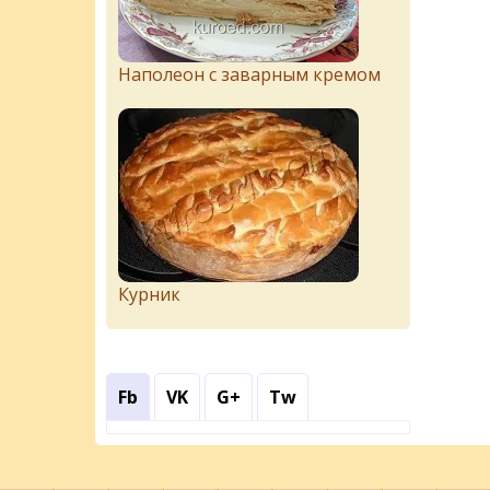
Наполеон с заварным кремом
Курник
Fb
VK
G+
Tw