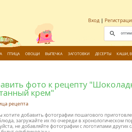
Вход
|
Регистраци
А
ПТИЦА
ОВОЩИ
ВЫПЕЧКА
ЗАГОТОВКИ
ДЕСЕРТЫ
КАШИ, 
авить фото к рецепту "Шокола
танный крем"
ица рецепта
вы хотите добавить фотографии пошагового приготовл
блюда, загружайте их по очереди в хронологическом по
йста, не добавляйте фотографии с логотипами других с
 будут опубликованы.