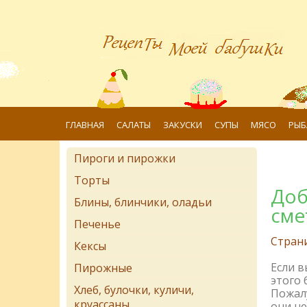
ГЛАВНАЯ
САЛАТЫ
ЗАКУСКИ
СУПЫ
МЯСО
РЫБ
Пироги и пирожки
Торты
Доб
Блины, блинчики, оладьи
сме
Печенье
Стран
Кексы
Если 
Пирожные
этого 
Хлеб, булочки, куличи,
Пожалу
круассаны
они не