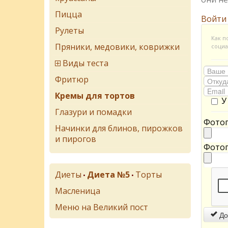
Пицца
Войти
Рулеты
Как п
Пряники, медовики, коврижки
социа
Виды теста
Фритюр
Кремы для тортов
У
Глазури и помадки
Фотог
Начинки для блинов, пирожков
и пирогов
Фотог
Диеты
Диета №5
Торты
•
•
Масленица
Меню на Великий пост
До