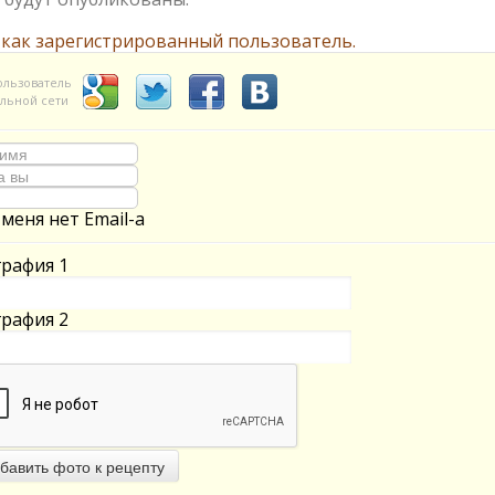
 как зарегистрированный пользователь.
ользователь
льной сети
 меня нет Email-а
рафия 1
рафия 2
бавить фото к рецепту