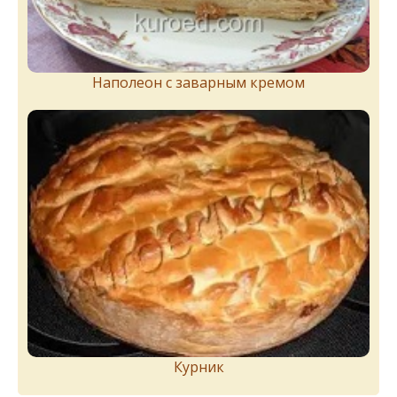
Наполеон с заварным кремом
Курник