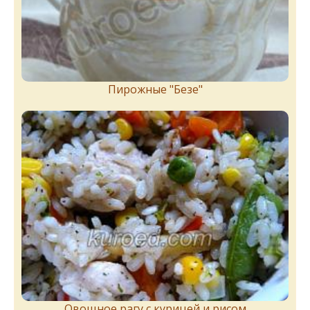
Пирожныe "Бeзe"
Овощное рагу с курицей и рисом