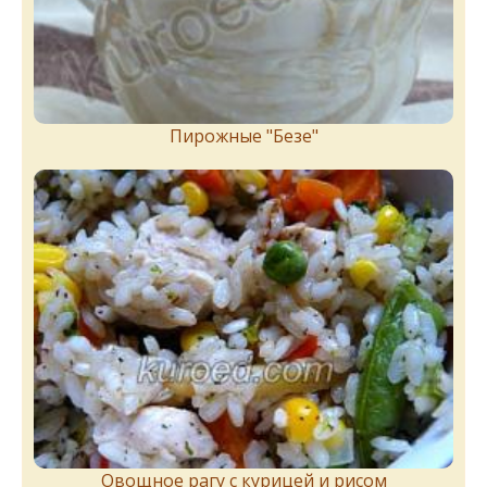
Пирожныe "Бeзe"
Овощное рагу с курицей и рисом