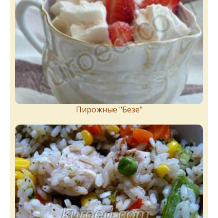
Пирожныe "Бeзe"