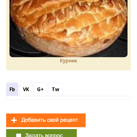
Курник
Fb
VK
G+
Tw