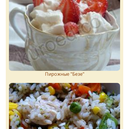
Пирожныe "Бeзe"