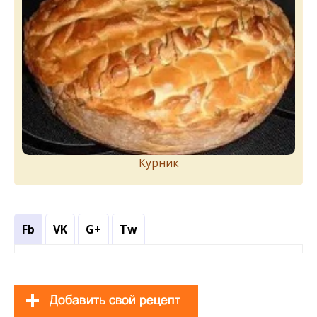
Курник
Fb
VK
G+
Tw