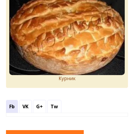
Курник
Fb
VK
G+
Tw