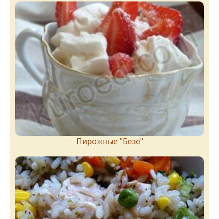
Пирожныe "Бeзe"