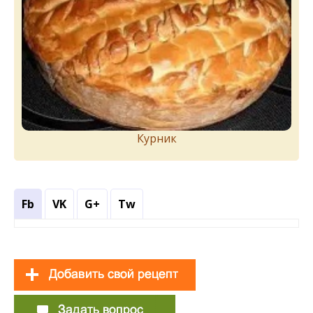
Курник
Fb
VK
G+
Tw