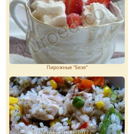
Пирожныe "Бeзe"