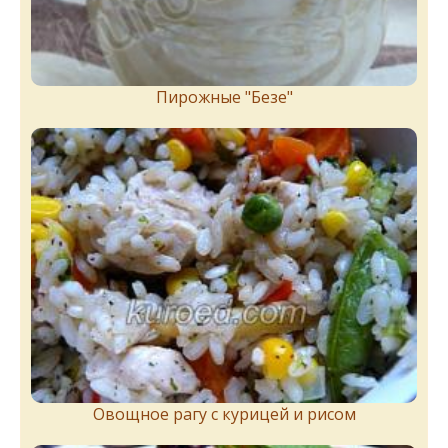
Пирожныe "Бeзe"
Овощное рагу с курицей и рисом