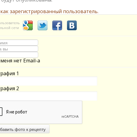
 как зарегистрированный пользователь.
ользователь
льной сети
 меня нет Email-а
рафия 1
рафия 2
бавить фото к рецепту