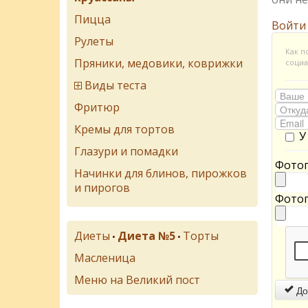
Пицца
Войти
Рулеты
Как п
Пряники, медовики, коврижки
социа
Виды теста
Фритюр
Кремы для тортов
У
Глазури и помадки
Фотог
Начинки для блинов, пирожков
и пирогов
Фотог
Диеты
Диета №5
Торты
•
•
Масленица
Меню на Великий пост
До