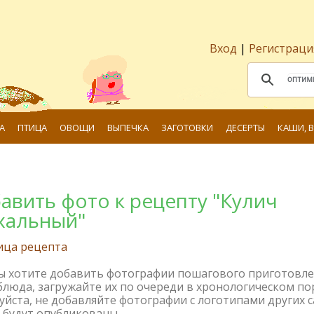
Вход
|
Регистраци
А
ПТИЦА
ОВОЩИ
ВЫПЕЧКА
ЗАГОТОВКИ
ДЕСЕРТЫ
КАШИ, 
авить фото к рецепту "Кулич
хальный"
ица рецепта
вы хотите добавить фотографии пошагового приготовл
блюда, загружайте их по очереди в хронологическом по
йста, не добавляйте фотографии с логотипами других с
 будут опубликованы.