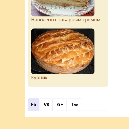
Наполеон с заварным кремом
Курник
Fb
VK
G+
Tw