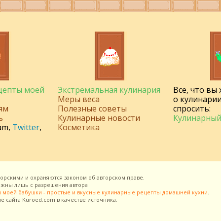
ецепты моей
Экстремальная кулинария
Все, что вы
Меры веса
о кулинарии
ям
Полезные советы
спросить:
ь
Кулинарные новости
Кулинарный
am
,
Twitter
,
Косметика
торскими и охраняются законом об авторском праве.
можны лишь с разрешения
автора
 моей бабушки - простые и вкусные кулинарные рецепты домашней кухни
.
ие сайта
Kuroed.com
в качестве источника.