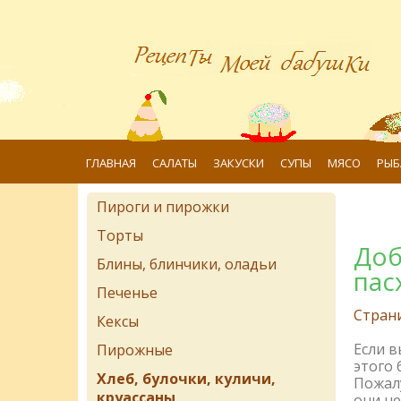
ГЛАВНАЯ
САЛАТЫ
ЗАКУСКИ
СУПЫ
МЯСО
РЫБ
Пироги и пирожки
Торты
Доб
Блины, блинчики, оладьи
пас
Печенье
Стран
Кексы
Если 
Пирожные
этого 
Хлеб, булочки, куличи,
Пожалу
круассаны
они не