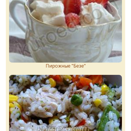
Пирожныe "Бeзe"