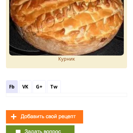
Курник
Fb
VK
G+
Tw