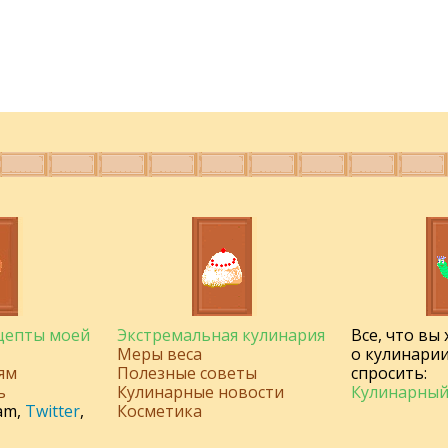
ецепты моей
Экстремальная кулинария
Все, что вы
Меры веса
о кулинарии
ям
Полезные советы
спросить:
ь
Кулинарные новости
Кулинарный
am
,
Twitter
,
Косметика