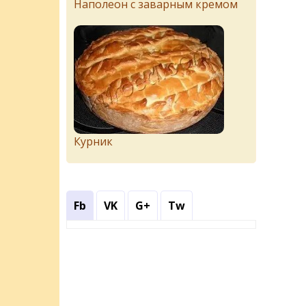
Наполеон с заварным кремом
Курник
Fb
VK
G+
Tw