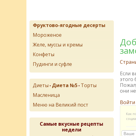
Фруктово-ягодные десерты
Мороженое
Доб
Желе, муссы и кремы
зам
Конфеты
Стран
Пудинги и суфле
Если 
этого 
Пожалу
Диеты
Диета №5
Торты
•
•
они не
Масленица
Войти
Меню на Великий пост
Как п
социа
Самые вкусные рецепты
недели