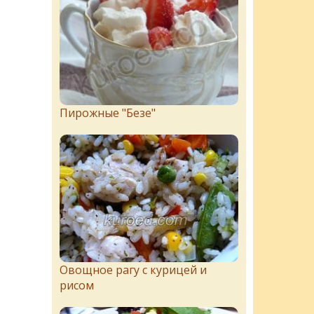
Пирожныe "Бeзe"
Овощное рагу с курицей и
рисом