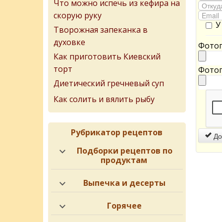
Что можно испечь из кефира на
скорую руку
У
Творожная запеканка в
духовке
Фотог
Как приготовить Киевский
торт
Фотог
Диетический гречневый суп
Как солить и вялить рыбу
Рубрикатор рецептов
До
Подборки рецептов по
продуктам
Выпечка и десерты
Горячее