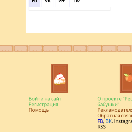
Fb
VK
G+
Tw
Войти на сайт
О проекте "Р
Регистрация
бабушки"
Помощь
Рекламодател
Обратная связ
FB
,
ВК
,
Instagr
RSS