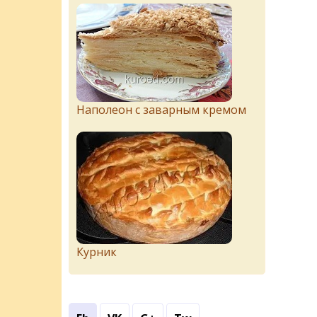
Наполеон с заварным кремом
Курник