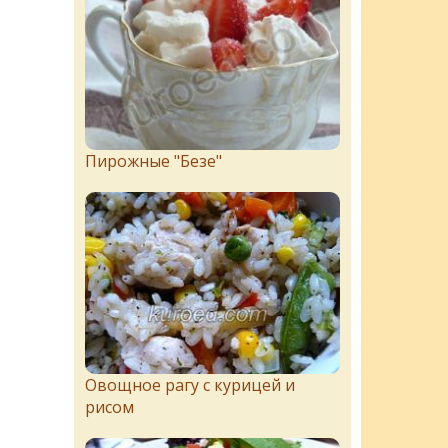
Пирожныe "Бeзe"
Овощное рагу с курицей и
рисом