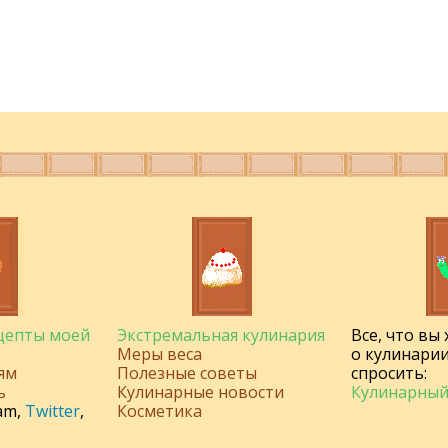
ецепты моей
Экстремальная кулинария
Все, что вы
Меры веса
о кулинарии
ям
Полезные советы
спросить:
ь
Кулинарные новости
Кулинарный
am
,
Twitter
,
Косметика