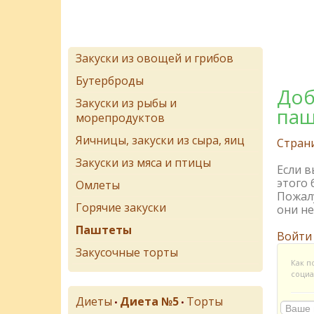
Закуски из овощей и грибов
Бутерброды
Доб
Закуски из рыбы и
паш
морепродуктов
Яичницы, закуски из сыра, яиц
Стран
Закуски из мяса и птицы
Если 
этого 
Омлеты
Пожалу
Горячие закуски
они не
Паштеты
Войти
Закусочные торты
Как п
социа
Диеты
Диета №5
Торты
•
•