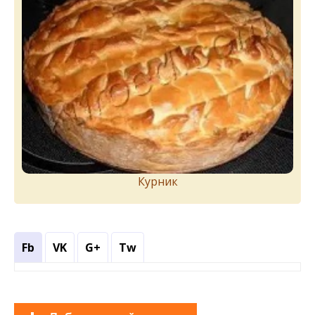
Курник
Fb
VK
G+
Tw