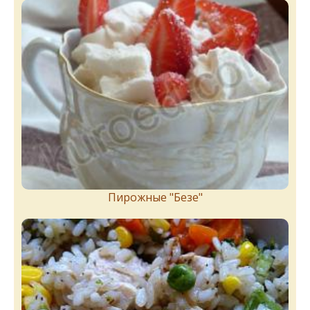
Пирожныe "Бeзe"