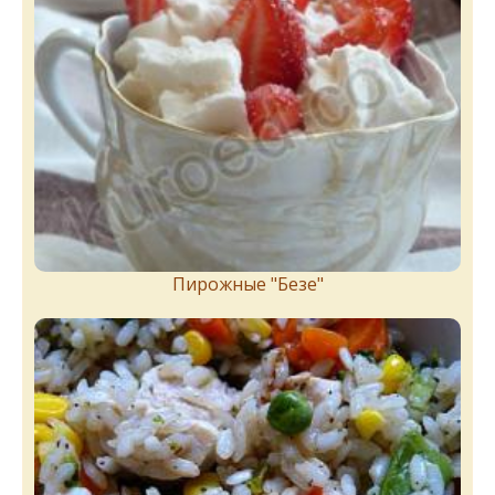
Пирожныe "Бeзe"