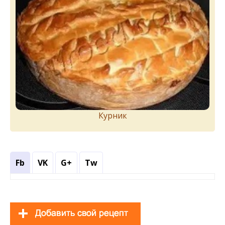
Курник
Fb
VK
G+
Tw