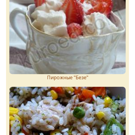
Пирожныe "Бeзe"