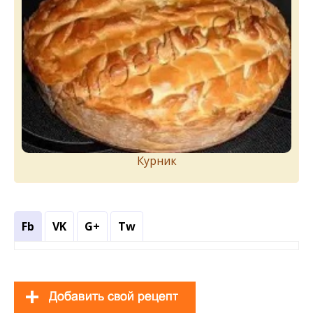
Курник
Fb
VK
G+
Tw