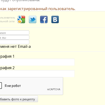
 как зарегистрированный пользователь.
ользователь
льной сети
 меня нет Email-а
рафия 1
рафия 2
бавить фото к рецепту