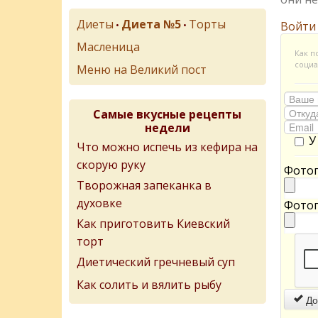
Диеты
Диета №5
Торты
•
•
Войти
Масленица
Как п
социа
Меню на Великий пост
Самые вкусные рецепты
недели
У
Что можно испечь из кефира на
скорую руку
Фотог
Творожная запеканка в
духовке
Фотог
Как приготовить Киевский
торт
Диетический гречневый суп
Как солить и вялить рыбу
До