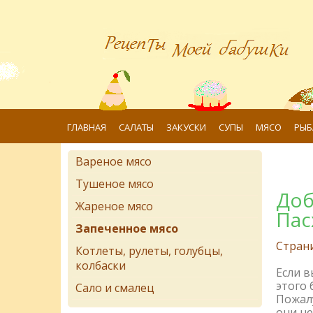
ГЛАВНАЯ
САЛАТЫ
ЗАКУСКИ
СУПЫ
МЯСО
РЫБ
Вареное мясо
Тушеное мясо
Доб
Жареное мясо
Пас
Запеченное мясо
Стран
Котлеты, рулеты, голубцы,
колбаски
Если 
этого 
Сало и смалец
Пожалу
они не