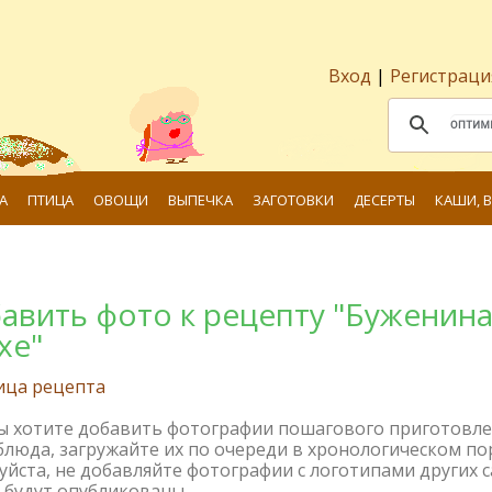
Вход
|
Регистраци
А
ПТИЦА
ОВОЩИ
ВЫПЕЧКА
ЗАГОТОВКИ
ДЕСЕРТЫ
КАШИ, 
авить фото к рецепту "Буженина
хе"
ица рецепта
вы хотите добавить фотографии пошагового приготовл
блюда, загружайте их по очереди в хронологическом по
йста, не добавляйте фотографии с логотипами других с
 будут опубликованы.