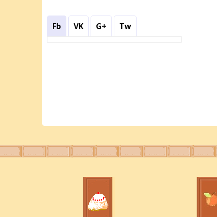
Fb
VK
G+
Tw