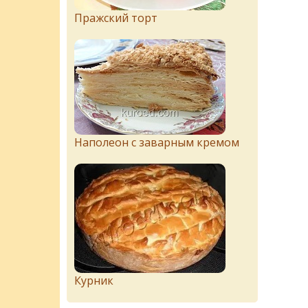
Пражский торт
Наполеон с заварным кремом
Курник