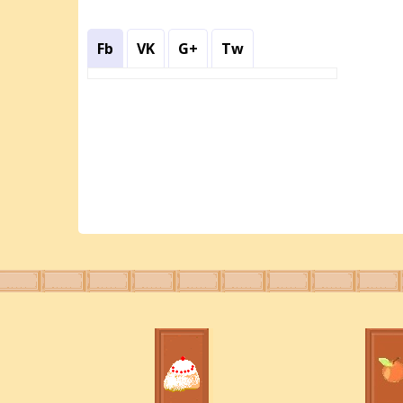
Fb
VK
G+
Tw