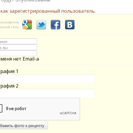
 как зарегистрированный пользователь.
ользователь
льной сети
 меня нет Email-а
рафия 1
рафия 2
бавить фото к рецепту