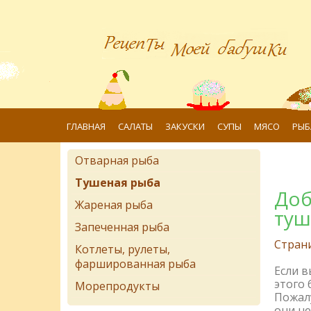
ГЛАВНАЯ
САЛАТЫ
ЗАКУСКИ
СУПЫ
МЯСО
РЫБ
Отварная рыба
Тушеная рыба
Доб
Жареная рыба
туш
Запеченная рыба
Стран
Котлеты, рулеты,
фаршированная рыба
Если 
этого 
Морепродукты
Пожалу
они не