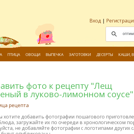
Вход
|
Регистраци
А
ПТИЦА
ОВОЩИ
ВЫПЕЧКА
ЗАГОТОВКИ
ДЕСЕРТЫ
КАШИ, 
авить фото к рецепту "Лещ
еный в луково-лимонном соусе"
ица рецепта
вы хотите добавить фотографии пошагового приготовл
блюда, загружайте их по очереди в хронологическом по
йста, не добавляйте фотографии с логотипами других с
 будут опубликованы.