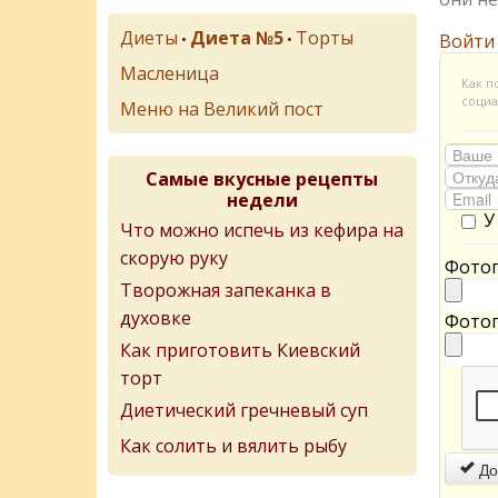
Диеты
Диета №5
Торты
•
•
Войти
Масленица
Как п
социа
Меню на Великий пост
Самые вкусные рецепты
недели
У
Что можно испечь из кефира на
скорую руку
Фотог
Творожная запеканка в
духовке
Фотог
Как приготовить Киевский
торт
Диетический гречневый суп
Как солить и вялить рыбу
До