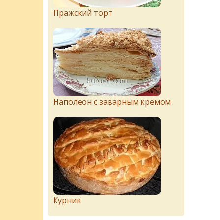
Пражский торт
Наполеон с заварным кремом
Курник