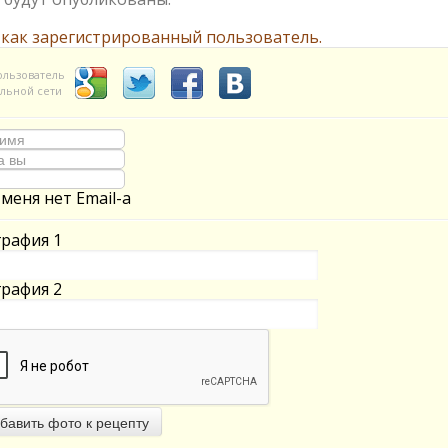
 как зарегистрированный пользователь.
ользователь
льной сети
 меня нет Email-а
рафия 1
рафия 2
бавить фото к рецепту