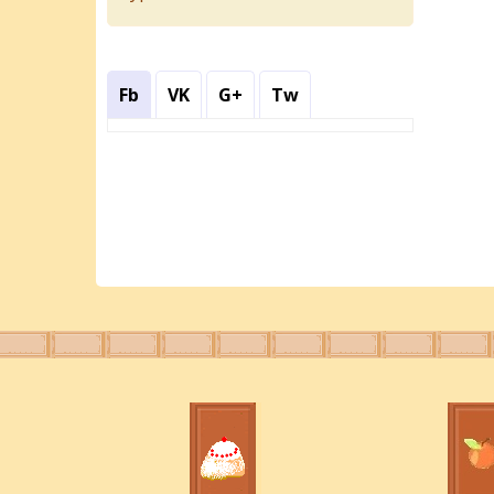
Fb
VK
G+
Tw