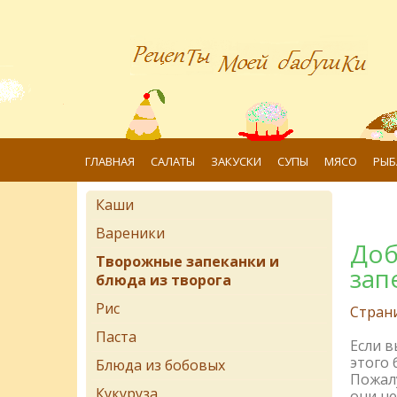
ГЛАВНАЯ
САЛАТЫ
ЗАКУСКИ
СУПЫ
МЯСО
РЫБ
Каши
Вареники
Доб
Творожные запеканки и
зап
блюда из творога
Рис
Стран
Паста
Если 
этого 
Блюда из бобовых
Пожалу
Кукуруза
они не