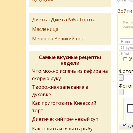
Войти
Диеты
Диета №5
Торты
•
•
Как п
социа
Масленица
Меню на Великий пост
Самые вкусные рецепты
У
недели
Что можно испечь из кефира на
Фотог
скорую руку
Фотог
Творожная запеканка в
духовке
Как приготовить Киевский
торт
Диетический гречневый суп
До
Как солить и вялить рыбу