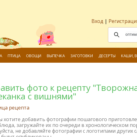
Вход
|
Регистраци
А
ПТИЦА
ОВОЩИ
ВЫПЕЧКА
ЗАГОТОВКИ
ДЕСЕРТЫ
КАШИ, 
авить фото к рецепту "Творожн
еканка с вишнями"
ица рецепта
вы хотите добавить фотографии пошагового приготовл
блюда, загружайте их по очереди в хронологическом по
йста, не добавляйте фотографии с логотипами других с
 будут опубликованы.