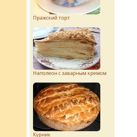
Пражский торт
Наполеон с заварным кремом
Курник