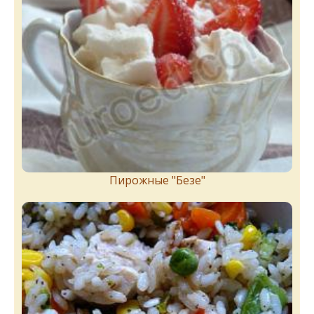
Пирожныe "Бeзe"