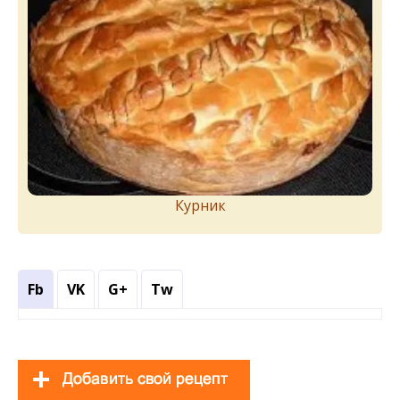
Курник
Fb
VK
G+
Tw