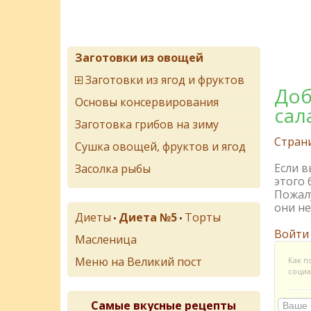
Заготовки из овощей
Заготовки из ягод и фруктов
Доб
Основы консервирования
сал
Заготовка грибов на зиму
Стран
Сушка овощей, фруктов и ягод
Если 
Засолка рыбы
этого 
Пожалу
они не
Диеты
Диета №5
Торты
•
•
Войти
Масленица
Меню на Великий пост
Как п
социа
Самые вкусные рецепты