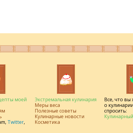
ецепты моей
Экстремальная кулинария
Все, что вы
Меры веса
о кулинарии
ям
Полезные советы
спросить:
ь
Кулинарные новости
Кулинарный
am
,
Twitter
,
Косметика