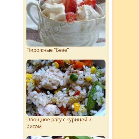
Пирожныe "Бeзe"
Овощное рагу с курицей и
рисом