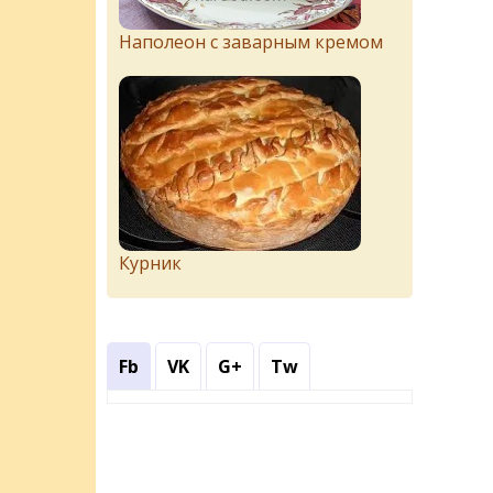
Наполеон с заварным кремом
Курник
Fb
VK
G+
Tw