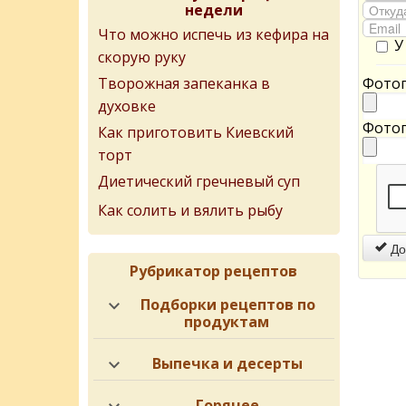
недели
Что можно испечь из кефира на
У
скорую руку
Творожная запеканка в
Фотог
духовке
Фотог
Как приготовить Киевский
торт
Диетический гречневый суп
Как солить и вялить рыбу
До
Рубрикатор рецептов
Подборки рецептов по
продуктам
Выпечка и десерты
Горячее