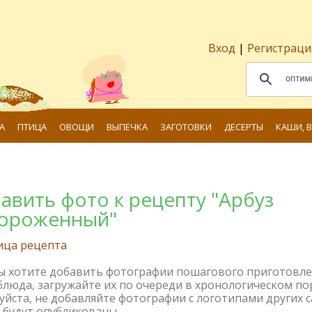
Вход
|
Регистраци
А
ПТИЦА
ОВОЩИ
ВЫПЕЧКА
ЗАГОТОВКИ
ДЕСЕРТЫ
КАШИ, 
авить фото к рецепту "Арбуз
ороженный"
ица рецепта
вы хотите добавить фотографии пошагового приготовл
блюда, загружайте их по очереди в хронологическом по
йста, не добавляйте фотографии с логотипами других с
 будут опубликованы.