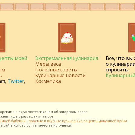
ецепты моей
Экстремальная кулинария
Все, что вы
Меры веса
о кулинарии
ям
Полезные советы
спросить:
ь
Кулинарные новости
Кулинарный
am
,
Twitter
,
Косметика
торскими и охраняются законом об авторском праве.
можны лишь с разрешения
автора
 моей бабушки - простые и вкусные кулинарные рецепты домашней кухни
.
ие сайта
Kuroed.com
в качестве источника.