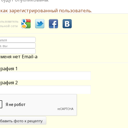
 как зарегистрированный пользователь.
ользователь
льной сети
 меня нет Email-а
рафия 1
рафия 2
бавить фото к рецепту