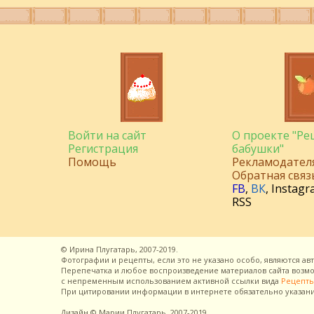
Войти на сайт
О проекте "Р
Регистрация
бабушки"
Помощь
Рекламодател
Обратная связ
FB
,
ВК
,
Instagr
RSS
©
Ирина Плугатарь,
2007-2019.
Фотографии и рецепты, если это не указано особо, являются ав
Перепечатка и любое воспроизведение материалов сайта воз
с непременным использованием активной ссылки вида
Рецепты
При цитировании информации в интернете обязательно указан
Дизайн
© Марии Плугатарь,
2007-2019