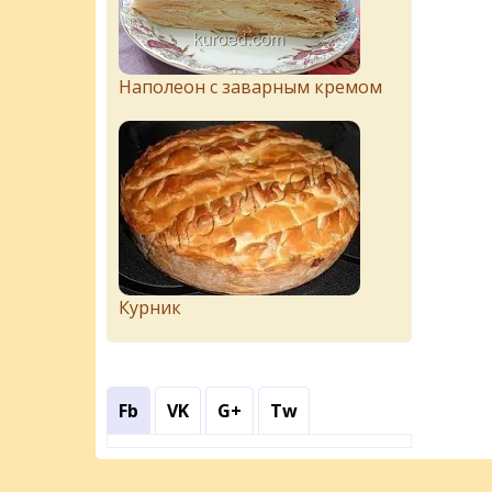
Наполеон с заварным кремом
Курник
Fb
VK
G+
Tw