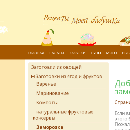
ГЛАВНАЯ
САЛАТЫ
ЗАКУСКИ
СУПЫ
МЯСО
РЫБ
Заготовки из овощей
Заготовки из ягод и фруктов
Доб
Варенье
зам
Маринование
Стран
Компоты
натуральные фруктовые
Если 
консервы
этого 
Пожалу
Заморозка
они не