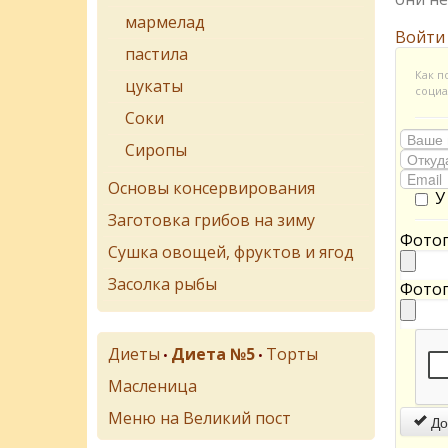
мармелад
Войти
пастила
Как п
цукаты
социа
Соки
Сиропы
Основы консервирования
У
Заготовка грибов на зиму
Фотог
Сушка овощей, фруктов и ягод
Засолка рыбы
Фотог
Диеты
Диета №5
Торты
•
•
Масленица
Меню на Великий пост
До