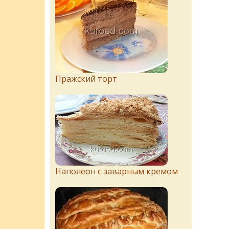
Пражский торт
Наполеон с заварным кремом