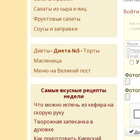
Салаты из сыра и яиц
Войти
Фруктовые салаты
Как п
Соусы и заправки
социа
Диеты
Диета №5
Торты
•
•
Масленица
У
Меню на Великий пост
Фотог
Самые вкусные рецепты
Фотог
недели
Что можно испечь из кефира на
скорую руку
Творожная запеканка в
духовке
До
Как приготовить Киевский