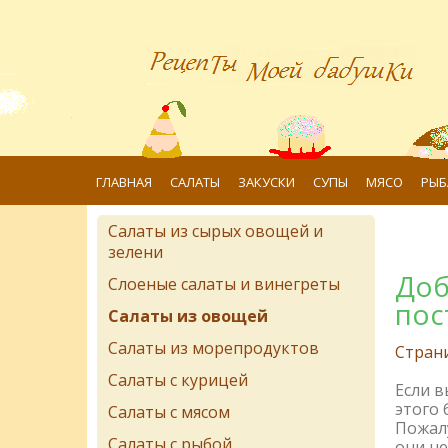
ГЛАВНАЯ
САЛАТЫ
ЗАКУСКИ
СУПЫ
МЯСО
РЫБ
Салаты из сырых овощей и
зелени
Доб
Слоеные салаты и винегреты
пос
Салаты из овощей
Салаты из морепродуктов
Стран
Салаты с курицей
Если 
этого 
Салаты с мясом
Пожалу
Салаты с рыбой
они не