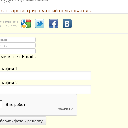
 как зарегистрированный пользователь.
ользователь
льной сети
 меня нет Email-а
рафия 1
рафия 2
бавить фото к рецепту