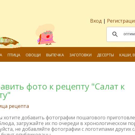
Вход
|
Регистраци
А
ПТИЦА
ОВОЩИ
ВЫПЕЧКА
ЗАГОТОВКИ
ДЕСЕРТЫ
КАШИ, 
авить фото к рецепту "Салат к
ту"
ица рецепта
вы хотите добавить фотографии пошагового приготовл
блюда, загружайте их по очереди в хронологическом по
йста, не добавляйте фотографии с логотипами других с
 будут опубликованы.