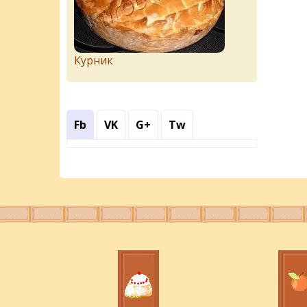
Курник
Fb
VK
G+
Tw