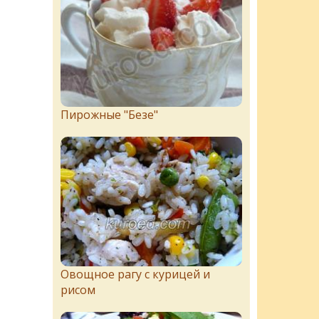
Пирожныe "Бeзe"
Овощное рагу с курицей и
рисом