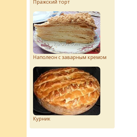
Пражский торт
Наполеон с заварным кремом
Курник