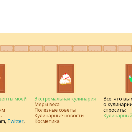
ецепты моей
Экстремальная кулинария
Все, что вы
Меры веса
о кулинарии
ям
Полезные советы
спросить:
ь
Кулинарные новости
Кулинарный
am
,
Twitter
,
Косметика