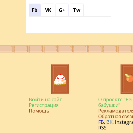
Fb
VK
G+
Tw
Войти на сайт
О проекте "Р
Регистрация
бабушки"
Помощь
Рекламодател
Обратная связ
FB
,
ВК
,
Instagr
RSS