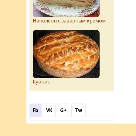
Наполеон с заварным кремом
Курник
Fb
VK
G+
Tw