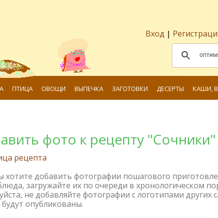
Вход
|
Регистраци
А
ПТИЦА
ОВОЩИ
ВЫПЕЧКА
ЗАГОТОВКИ
ДЕСЕРТЫ
КАШИ, 
авить фото к рецепту "Сочники"
ица рецепта
вы хотите добавить фотографии пошагового приготовл
блюда, загружайте их по очереди в хронологическом по
йста, не добавляйте фотографии с логотипами других с
 будут опубликованы.