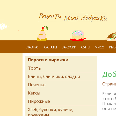
ГЛАВНАЯ
САЛАТЫ
ЗАКУСКИ
СУПЫ
МЯСО
РЫБ
Пироги и пирожки
Торты
Доб
Блины, блинчики, оладьи
Стран
Печенье
Кексы
Если 
этого 
Пирожные
Пожалу
они не
Хлеб, булочки, куличи,
круассаны