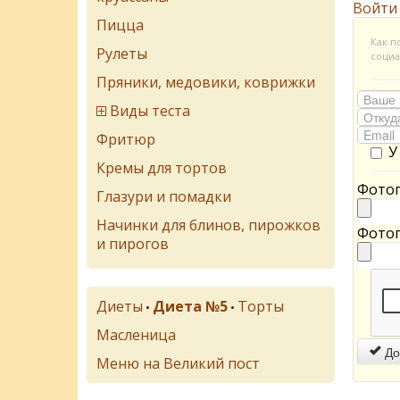
Войти
Пицца
Как п
Рулеты
социа
Пряники, медовики, коврижки
Виды теста
Фритюр
У
Кремы для тортов
Фотог
Глазури и помадки
Начинки для блинов, пирожков
Фотог
и пирогов
Диеты
Диета №5
Торты
•
•
Масленица
До
Меню на Великий пост