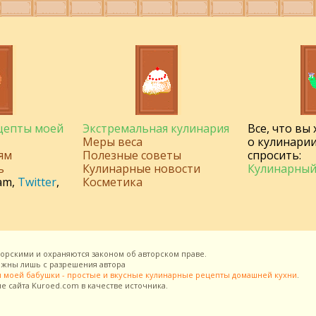
ецепты моей
Экстремальная кулинария
Все, что вы
Меры веса
о кулинарии
ям
Полезные советы
спросить:
ь
Кулинарные новости
Кулинарный
am
,
Twitter
,
Косметика
торскими и охраняются законом об авторском праве.
можны лишь с разрешения
автора
 моей бабушки - простые и вкусные кулинарные рецепты домашней кухни
.
ие сайта
Kuroed.com
в качестве источника.