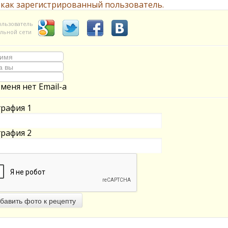
 как зарегистрированный пользователь.
ользователь
льной сети
 меня нет Email-а
рафия 1
рафия 2
бавить фото к рецепту