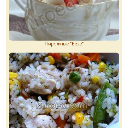
Пирожныe "Бeзe"